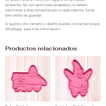
ambiente. No son aptos para lavaplatos, no deben
exponerse a altas temperaturas ni nada caliente. Secar
bien antes de guardar.
Si quieres otro tamaño o diseño puedes contactarnos por
Whastapp para más información!
Productos relacionados
Rango
Rango
de
de
precios:
precios:
desde
desde
₡1,000.00
₡1,000.00
hasta
hasta
₡2,600.00
₡2,600.00