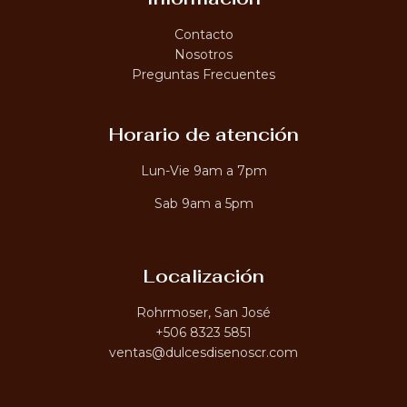
0
t
.
a
A
Contacto
0
₡
0
Nosotros
2
,
Preguntas Frecuentes
6
0
0
.
Horario de atención
0
0
Lun-Vie 9am a 7pm
Sab 9am a 5pm
Localización
Rohrmoser, San José
+506 8323 5851
ventas@dulcesdisenoscr.com