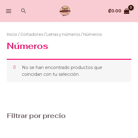
Ir
MAIN
Buscar
al
₡
0.00
MENU
contenido
Inicio
/
Cortadores
/
Letras y números
/ Números
Números
No se han encontrado productos que
coincidan con tu selección.
Filtrar por precio