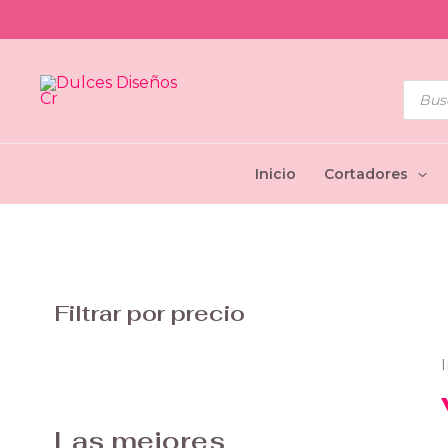
Ir
al
contenido
Búsq
de
prod
Inicio
Cortadores
Filtrar por precio
I
Las mejores