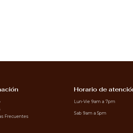
mación
Horario de atenció
o
Lun-Vie 9am a 7pm
s
Sab 9am a 5pm
s Frecuentes