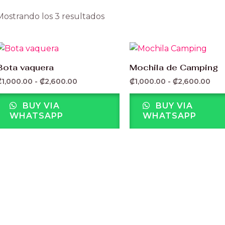
Mostrando los 3 resultados
Rango
Ran
de
de
precios:
prec
Bota vaquera
Mochila de Camping
desde
des
₡
1,000.00
-
₡
2,600.00
₡
1,000.00
-
₡
2,600.00
₡1,000.00
₡1,
hasta
has
₡2,600.00
₡2,
BUY VIA
BUY VIA
WHATSAPP
WHATSAPP