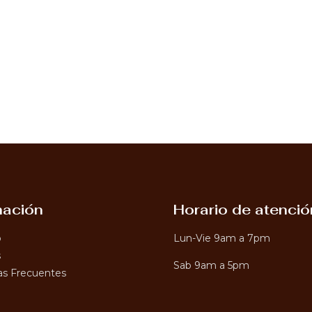
mación
Horario de atenció
o
Lun-Vie 9am a 7pm
s
Sab 9am a 5pm
s Frecuentes