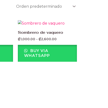
go
Rango
de
ios:
precios:
Sombrero de vaquero
de
desde
₡
1,000.00
-
₡
2,600.00
000.00
₡1,000.00
ta
hasta
600.00
₡2,600.00
BUY VIA
WHATSAPP