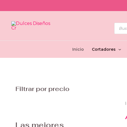
Ir
al
contenido
Búsq
de
prod
Inicio
Cortadores
Filtrar por precio
I
Las mejores