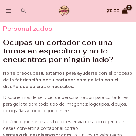
Ir
MAIN
Buscar
al
₡
0.00
MENU
contenido
Personalizados
Ocupas un cortador con una
forma en específico y no lo
encuentras por ningún lado?
No te preocupes!!, estamos para ayudarte con el proceso
de la fabricación de tu cortador para galleta con el
diseño que quieras o necesites.
Disponemos de servicio de personalización para cortadores
para galleta para todo tipo de imágenes: logotipos, dibujos,
fotografías y todo lo que desee.
Lo único que necesitas hacer es enviarnos la imagen que
desea convertir a cortador al correo
ventas@dulcesdisenoscr.com
, o a nuestro WhatsApp,