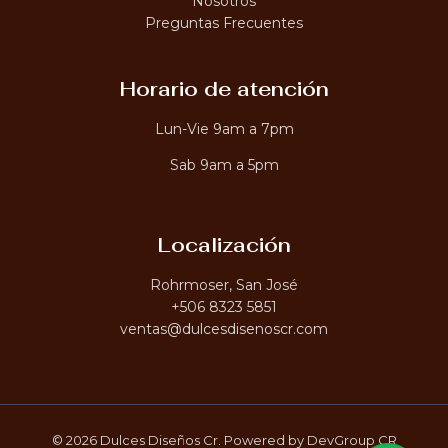
Nosotros
0
s
T
Preguntas Frecuentes
0
t
.
a
A
0
₡
0
2
Horario de atención
,
6
0
Lun-Vie 9am a 7pm
0
.
Sab 9am a 5pm
0
0
Localización
Rohrmoser, San José
+506 8323 5851
ventas@dulcesdisenoscr.com
© 2026 Dulces Diseños Cr. Powered by DevGroup CR