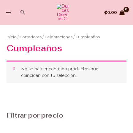
Ir
MAIN
al
Buscar
₡
0.00
MENU
contenido
Inicio
/
Cortadores
/
Celebraciones
/ Cumpleaños
Cumpleaños
No se han encontrado productos que
coincidan con tu selección.
Filtrar por precio