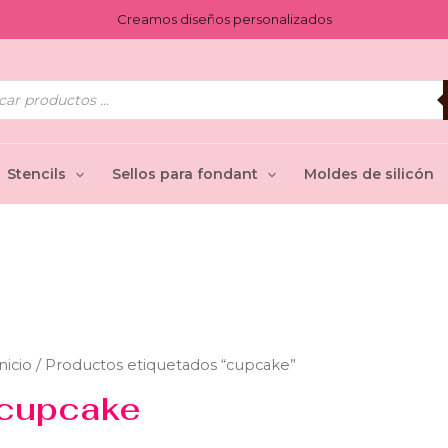
Creamos diseños personalizados
ueda
uctos
Stencils
Sellos para fondant
Moldes de silicón
nicio
/ Productos etiquetados “cupcake”
cupcake