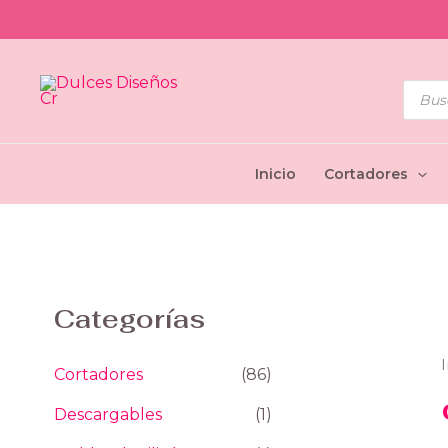
Ir
al
contenido
Búsq
de
prod
Inicio
Cortadores
Categorías
I
Cortadores
(86)
Descargables
(1)