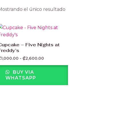
Mostrando el único resultado
Rango
de
precios:
desde
Cupcake – Five Nights at
₡1,000.00
Freddy’s
hasta
₡2,600.00
₡
1,000.00
-
₡
2,600.00
BUY VIA
WHATSAPP