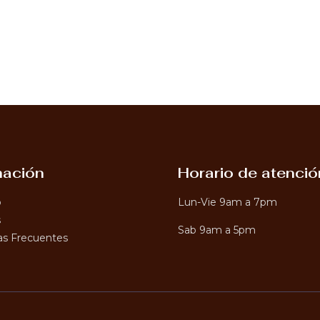
mación
Horario de atenció
o
Lun-Vie 9am a 7pm
s
Sab 9am a 5pm
s Frecuentes