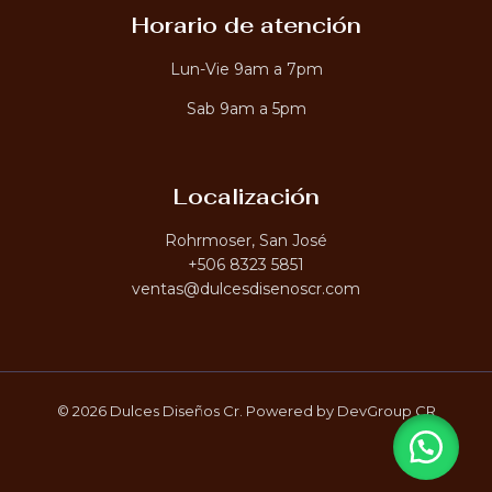
2
Horario de atención
,
6
0
Lun-Vie 9am a 7pm
0
.
Sab 9am a 5pm
0
0
Localización
Rohrmoser, San José
+506 8323 5851
ventas@dulcesdisenoscr.com
© 2026 Dulces Diseños Cr. Powered by DevGroup CR