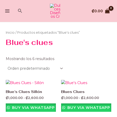
Ir
MAIN
al
Buscar
₡
0.00
MENU
contenido
Inicio
/ Productos etiquetados “Blue's clues”
Blue's clues
Mostrando los 6 resultados
Rango
Rango
de
de
precios:
precios:
Blue’s Clues Sillón
Blues Clues
desde
desde
₡
1,000.00
-
₡
2,600.00
₡
1,000.00
-
₡
2,600.00
₡1,000.00
₡1,000.00
hasta
hasta
₡2,600.00
₡2,600.00
BUY VIA WHATSAPP
BUY VIA WHATSAPP