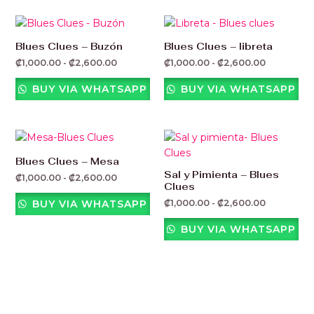
Rango
Rango
de
de
precios:
precios:
Blues Clues – Buzón
Blues Clues – libreta
desde
desde
₡
1,000.00
-
₡
2,600.00
₡
1,000.00
-
₡
2,600.00
₡1,000.00
₡1,000.00
hasta
hasta
₡2,600.00
₡2,600.00
BUY VIA WHATSAPP
BUY VIA WHATSAPP
Rango
Rango
de
de
precios:
precios:
Blues Clues – Mesa
desde
desde
Sal y Pimienta – Blues
₡
1,000.00
-
₡
2,600.00
₡1,000.00
₡1,000.00
Clues
hasta
hasta
₡2,600.00
₡2,600.00
₡
1,000.00
-
₡
2,600.00
BUY VIA WHATSAPP
BUY VIA WHATSAPP