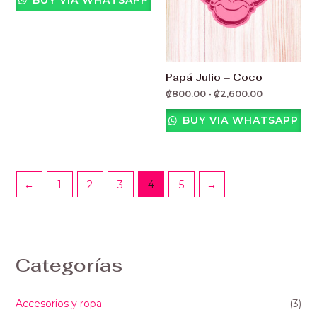
Papá Julio – Coco
₡
800.00
-
₡
2,600.00
BUY VIA WHATSAPP
←
1
2
3
4
5
→
Categorías
Accesorios y ropa
(3)