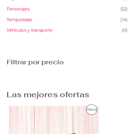
Personajes
(52)
Temporadas
(14)
Vehículos y transporte
(0)
Filtrar por precio
Las mejores ofertas
R
P
Oferta
a
n
R
g
o
O
d