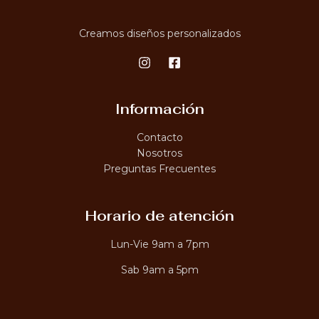
0
e
E
s
Creamos diseños personalizados
d
N
e
₡
O
8
0
F
0
.
Información
0
E
0
Contacto
h
R
a
Nosotros
s
T
Preguntas Frecuentes
t
a
A
₡
2
Horario de atención
,
6
0
Lun-Vie 9am a 7pm
0
.
Sab 9am a 5pm
0
0