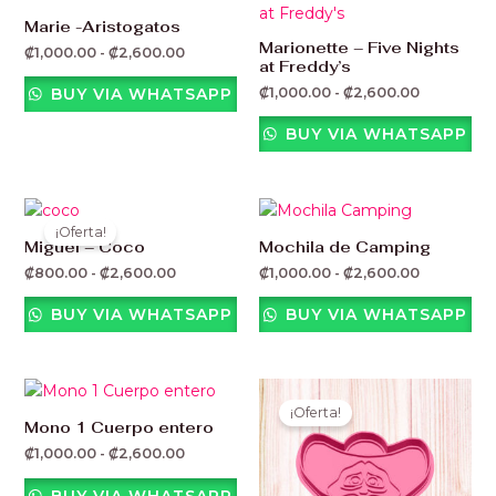
de
de
precios:
precios:
Marie -Aristogatos
desde
desde
Marionette – Five Nights
₡
1,000.00
-
₡
2,600.00
₡1,000.00
₡1,000.00
at Freddy’s
hasta
hasta
₡2,600.00
₡2,600.00
₡
1,000.00
-
₡
2,600.00
BUY VIA WHATSAPP
BUY VIA WHATSAPP
Rango
Rango
de
de
¡Oferta!
precios:
precios:
Miguel – Coco
Mochila de Camping
desde
desde
₡
800.00
-
₡
2,600.00
₡
1,000.00
-
₡
2,600.00
₡800.00
₡1,000.00
hasta
hasta
₡2,600.00
₡2,600.00
BUY VIA WHATSAPP
BUY VIA WHATSAPP
Rango
Rango
de
de
¡Oferta!
precios:
precios:
Mono 1 Cuerpo entero
desde
desde
₡
1,000.00
-
₡
2,600.00
₡1,000.00
₡800.00
hasta
hasta
₡2,600.00
₡2,600.00
BUY VIA WHATSAPP