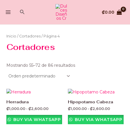
Ir
MAIN
al
Buscar
₡
0.00
MENU
contenido
Inicio
/
Cortadores
/ Página 4
Cortadores
Mostrando 55–72 de 86 resultados
Rango
Rango
de
de
precios:
precios:
Herradura
Hipopotamo Cabeza
desde
desde
₡
1,000.00
-
₡
2,600.00
₡
1,000.00
-
₡
2,600.00
₡1,000.00
₡1,000.00
hasta
hasta
₡2,600.00
₡2,600.00
BUY VIA WHATSAPP
BUY VIA WHATSAPP