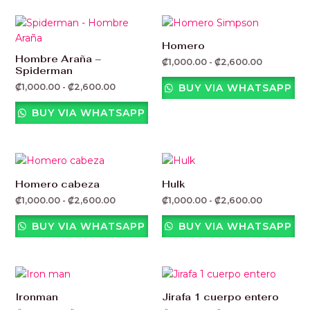
Rango
Rango
de
de
precios:
precios:
Homero
desde
desde
Hombre Araña –
₡
1,000.00
-
₡
2,600.00
₡1,000.00
₡1,000.00
Spiderman
hasta
hasta
₡2,600.00
₡2,600.00
₡
1,000.00
-
₡
2,600.00
BUY VIA WHATSAPP
BUY VIA WHATSAPP
Rango
Rango
de
de
precios:
precios:
Homero cabeza
Hulk
desde
desde
₡
1,000.00
-
₡
2,600.00
₡
1,000.00
-
₡
2,600.00
₡1,000.00
₡1,000.00
hasta
hasta
₡2,600.00
₡2,600.00
BUY VIA WHATSAPP
BUY VIA WHATSAPP
Rango
Rango
de
de
precios:
precios:
Ironman
Jirafa 1 cuerpo entero
desde
desde